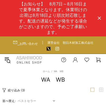
【お知らせ】 8月7日～8月16日ま
で夏季休業となります。休業明けの
出荷は8月18日より順次対応致しま
す。配送の遅延などが発生する場合
がございますので、予めご了承願い
ます。
|
運営会社
朝日木材加工株式会社
お問い合わせ
ホーム
WA WB
WA WB
絞り込み
(3)
並べ替え: