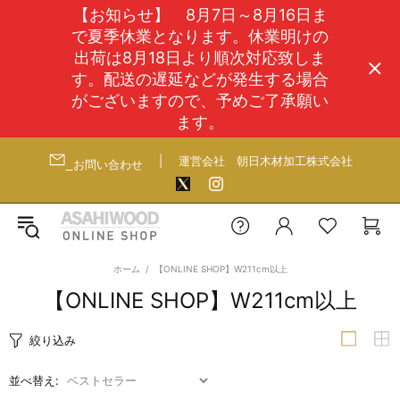
【お知らせ】 8月7日～8月16日ま
で夏季休業となります。休業明けの
出荷は8月18日より順次対応致しま
す。配送の遅延などが発生する場合
がございますので、予めご了承願い
ます。
|
運営会社
朝日木材加工株式会社
お問い合わせ
ホーム
【ONLINE SHOP】W211cm以上
【ONLINE SHOP】W211cm以上
絞り込み
並べ替え: