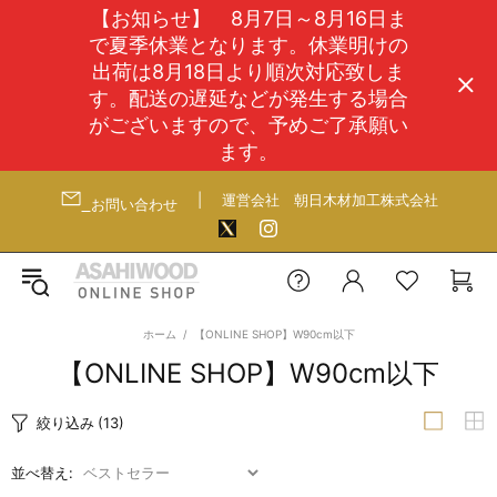
【お知らせ】 8月7日～8月16日ま
で夏季休業となります。休業明けの
出荷は8月18日より順次対応致しま
す。配送の遅延などが発生する場合
がございますので、予めご了承願い
ます。
|
運営会社
朝日木材加工株式会社
お問い合わせ
ホーム
【ONLINE SHOP】W90cm以下
【ONLINE SHOP】W90cm以下
絞り込み
(13)
並べ替え: