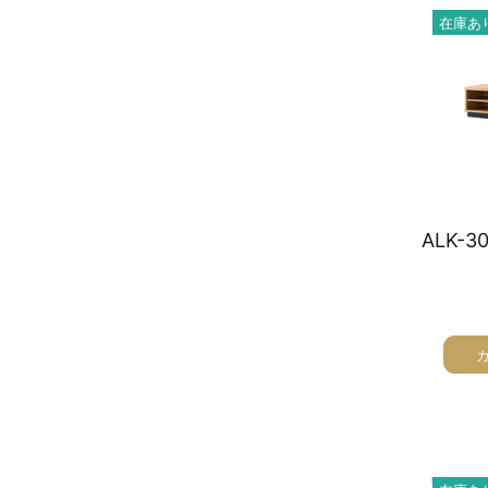
在庫あ
オーディオラック
収納家具
テーブル
チェア
ソファ
インテリア家具・その他
オフィス・店舗向けアイテム
クリアランスセール
テレビ（ディスプレイ）取付対応
検索