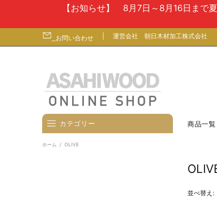
【お知らせ】 8月7日～8月16日ま
|
運営会社
朝日木材加工株式会社
お問い合わせ
カテゴリー
商品一覧
ホーム
OLIVE
壁寄せテレビスタンド
OLIV
テレビ台
テレビ（ディスプレイ）壁掛金
並べ替え:
具