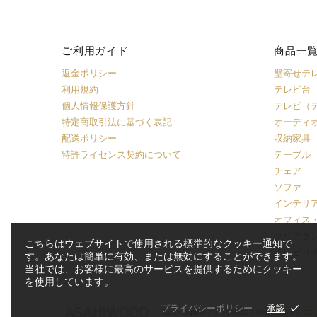
ご利用ガイド
商品一
返金ポリシー
壁寄せテ
利用規約
テレビ台
個人情報保護方針
テレビ（
特定商取引法に基づく表記
オーディ
配送ポリシー
収納家具
特許ライセンス契約について
テーブル
チェア
ソファ
インテリ
オフィス
クリアラ
こちらはウェブサイトで使用される標準的なクッキー通知で
テレビ（
す。あなたは簡単に有効、または無効にすることができます。
当社では、お客様に最高のサービスを提供するためにクッキー
を使用しています。
プライバシーポリシー
承認
Copy Right©
ASAHI WOOD PROCESSING CO.,