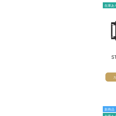
在庫あ
オーディオラック
収納家具
テーブル
チェア
ソファ
S
インテリア家具・その他
オフィス・店舗向けアイテム
クリアランスセール
テレビ（ディスプレイ）取付対応
検索
新商品