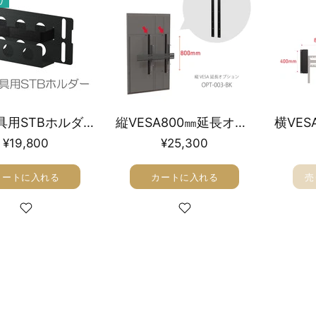
り
壁掛金具用STBホルダー
縦VESA800㎜延長オプション金具 OPT-003-BK
¥19,800
¥25,300
カートに入れる
カートに入れる
売