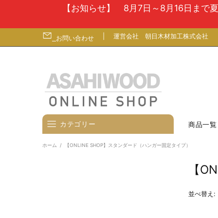
【お知らせ】 8月7日～8月16日ま
|
運営会社
朝日木材加工株式会社
お問い合わせ
カテゴリー
商品一覧
ホーム
【ONLINE SHOP】スタンダード（ハンガー固定タイプ）
壁寄せテレビスタンド
【O
テレビ台
テレビ（ディスプレイ）壁掛金
並べ替え:
具