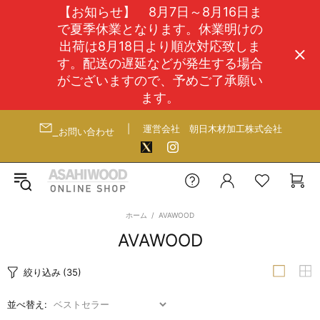
【お知らせ】 8月7日～8月16日ま
で夏季休業となります。休業明けの
出荷は8月18日より順次対応致しま
す。配送の遅延などが発生する場合
がございますので、予めご了承願い
ます。
|
運営会社
朝日木材加工株式会社
お問い合わせ
ホーム
AVAWOOD
AVAWOOD
絞り込み
(35)
並べ替え: