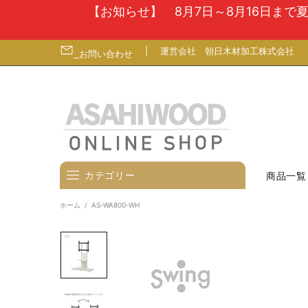
【お知らせ】 8月7日～8月16日ま
|
運営会社
朝日木材加工株式会社
お問い合わせ
カテゴリー
商品一覧
ホーム
AS-WA800-WH
壁寄せテレビスタンド
テレビ台
テレビ（ディスプレイ）壁掛金
具