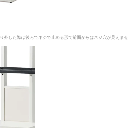
り外した際は後ろでネジで止める形で前面からはネジ穴が見えま