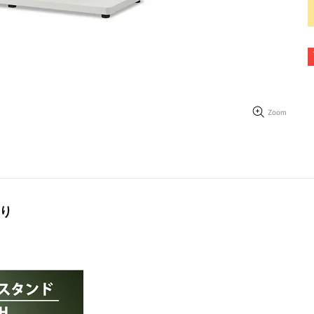
Zoom
り