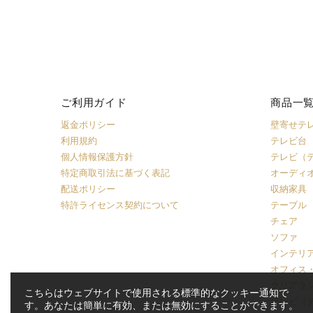
ご利用ガイド
商品一
返金ポリシー
壁寄せテ
利用規約
テレビ台
個人情報保護方針
テレビ（
特定商取引法に基づく表記
オーディ
配送ポリシー
収納家具
特許ライセンス契約について
テーブル
チェア
ソファ
インテリ
オフィス
クリアラ
こちらはウェブサイトで使用される標準的なクッキー通知で
テレビ（
す。あなたは簡単に有効、または無効にすることができます。