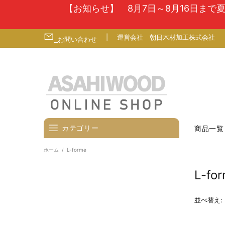
【お知らせ】 8月7日～8月16日ま
|
運営会社
朝日木材加工株式会社
お問い合わせ
カテゴリー
商品一覧
ホーム
L-forme
壁寄せテレビスタンド
L-fo
テレビ台
テレビ（ディスプレイ）壁掛金
並べ替え:
具