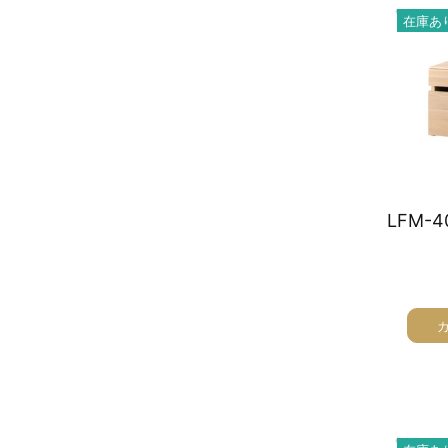
在庫あ
オーディオラック
収納家具
テーブル
チェア
ソファ
インテリア家具・その他
オフィス・店舗向けアイテム
クリアランスセール
テレビ（ディスプレイ）取付対応
検索