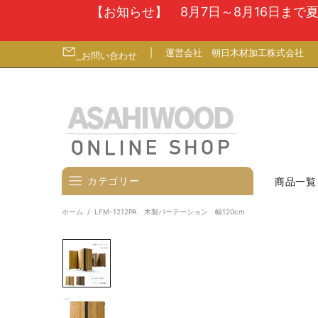
【お知らせ】 8月7日～8月16日ま
|
運営会社
朝日木材加工株式会社
お問い合わせ
カテゴリー
商品一覧
ホーム
LFM-1212PA 木製パーテーション 幅120cm
壁寄せテレビスタンド
テレビ台
テレビ（ディスプレイ）壁掛金
具