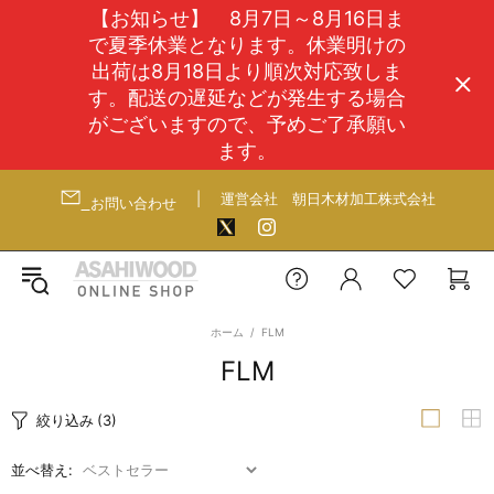
【お知らせ】 8月7日～8月16日ま
で夏季休業となります。休業明けの
出荷は8月18日より順次対応致しま
す。配送の遅延などが発生する場合
がございますので、予めご了承願い
ます。
|
運営会社
朝日木材加工株式会社
お問い合わせ
ホーム
FLM
FLM
絞り込み
(3)
並べ替え: