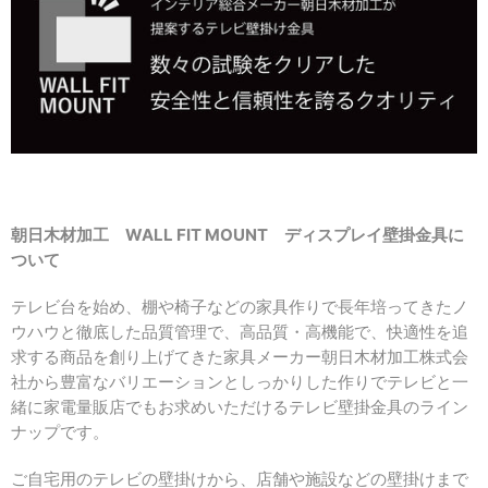
朝日木材加工 WALL FIT MOUNT ディスプレイ壁掛金具に
ついて
テレビ台を始め、棚や椅子などの家具作りで長年培ってきたノ
ウハウと徹底した品質管理で、高品質・高機能で、快適性を追
求する商品を創り上げてきた家具メーカー朝日木材加工株式会
社から豊富なバリエーションとしっかりした作りでテレビと一
緒に家電量販店でもお求めいただけるテレビ壁掛金具のライン
ナップです。
ご自宅用のテレビの壁掛けから、店舗や施設などの壁掛けまで