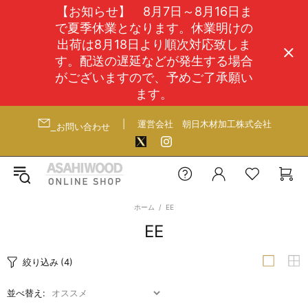
【お知らせ】 8月7日～8月16日ま
で夏季休業となります。休業明けの
出荷は8月18日より順次対応致しま
す。配送の遅延などが発生する場合
がございますので、予めご了承願い
ます。
|
運営会社
朝日木材加工株式会社
お問い合わせ
ホーム
EE
EE
絞り込み
(4)
並べ替え: