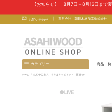
【お知らせ】 8月7日～8月16日ま
|
運営会社
朝日木材加工株式会社
お問い合わせ
カテゴリー
商品一覧
ホーム
SLK-9025CA すきまキャビネット 幅25cm
壁寄せテレビスタンド
テレビ台
テレビ（ディスプレイ）壁掛金
具