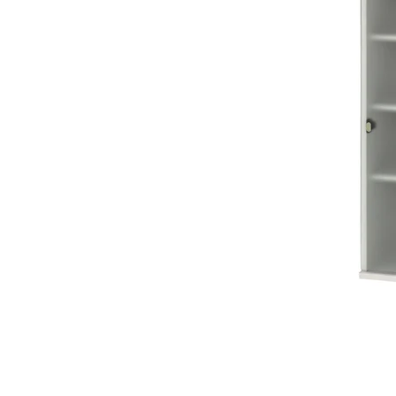
オーディオラック
収納家具
テーブル
チェア
ソファ
インテリア家具・その他
オフィス・店舗向けアイテム
クリアランスセール
テレビ（ディスプレイ）取付対応
検索