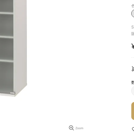
色
S
Zoom