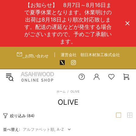
【お知らせ】 8月7日～8月16日ま
で夏季休業となります。休業明けの
出荷は8月18日より順次対応致しま
す。配送の遅延などが発生する場合
がございますので、予めご了承願い
ます。
|
運営会社
朝日木材加工株式会社
お問い合わせ
ホーム
OLIVE
OLIVE
絞り込み
(84)
並べ替え: