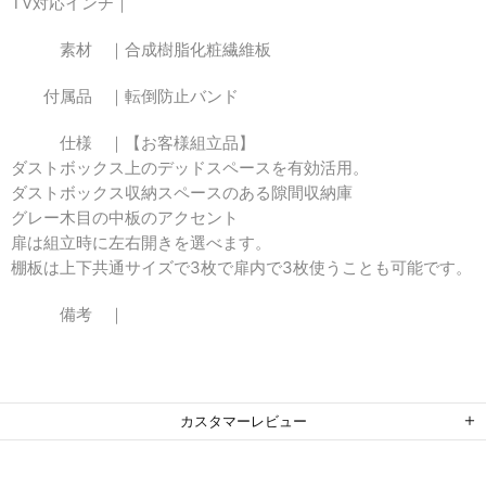
TV対応インチ｜
素材 ｜
合成樹脂化粧繊維板
付属品 ｜
転倒防止バンド
仕様 ｜
【お客様組立品】
ダストボックス上のデッドスペースを有効活用。
ダストボックス収納スペースのある隙間収納庫
グレー木目の中板のアクセント
扉は組立時に左右開きを選べます。
棚板は上下共通サイズで3枚で扉内で3枚使うことも可能です。
備考 ｜
カスタマーレビュー