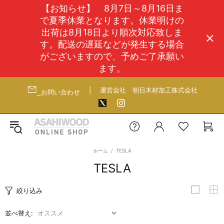
【お知らせ】 8月7日～8月16日ま
で夏季休業となります。休業明けの
出荷は8月18日より順次対応致しま
す。配送の遅延などが発生する場合
がございますので、予めご了承願い
ます。
|
運営会社
朝日木材加工株式会社
お問い合わせ
ホーム
TESLA
TESLA
絞り込み
並べ替え: