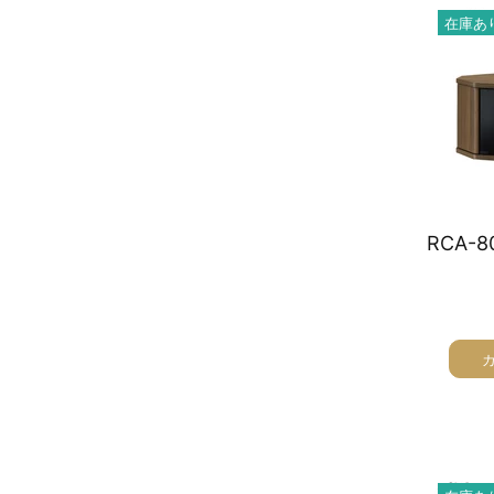
在庫あ
オーディオラック
収納家具
テーブル
チェア
ソファ
インテリア家具・その他
オフィス・店舗向けアイテム
クリアランスセール
テレビ（ディスプレイ）取付対応
検索