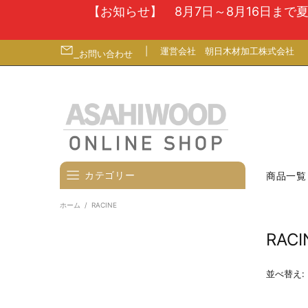
【お知らせ】 8月7日～8月16日ま
|
運営会社
朝日木材加工株式会社
お問い合わせ
カテゴリー
商品一覧
ホーム
RACINE
壁寄せテレビスタンド
RACI
テレビ台
テレビ（ディスプレイ）壁掛金
並べ替え:
具