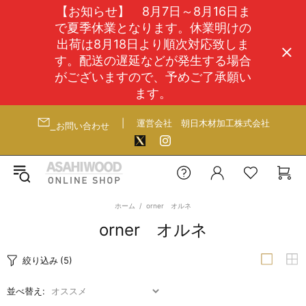
【お知らせ】 8月7日～8月16日ま
で夏季休業となります。休業明けの
出荷は8月18日より順次対応致しま
す。配送の遅延などが発生する場合
がございますので、予めご了承願い
ます。
|
運営会社
朝日木材加工株式会社
お問い合わせ
ホーム
orner オルネ
orner オルネ
絞り込み
(5)
並べ替え: