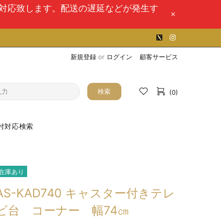
次対応致します。配送の遅延などが発生す
新規登録
or
ログイン
顧客サービス
検索
(0)
付対応検索
在庫あり
AS-KAD740 キャスター付きテレ
ビ台 コーナー 幅74㎝