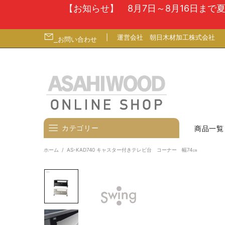
【お知らせ】 8月7日～8月16日ま
|
運営会社
朝日木材加工株式会社
お問い合わせ
カテゴリー
商品一覧
ホーム
AS-KAD740 キャスター付きテレビ台 コーナー 幅74㎝
壁寄せテレビスタンド
テレビ台
テレビ（ディスプレイ）壁掛金
具