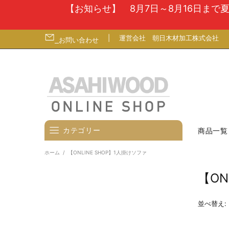
【お知らせ】 8月7日～8月16日ま
|
運営会社
朝日木材加工株式会社
お問い合わせ
カテゴリー
商品一覧
ホーム
【ONLINE SHOP】1人掛けソファ
壁寄せテレビスタンド
【ON
テレビ台
テレビ（ディスプレイ）壁掛金
並べ替え:
具