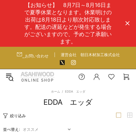
【お知らせ】 8月7日～8月16日ま
で夏季休業となります。休業明けの
出荷は8月18日より順次対応致しま
す。配送の遅延などが発生する場合
がございますので、予めご了承願い
ます。
|
運営会社
朝日木材加工株式会社
お問い合わせ
ホーム
EDDA エッダ
EDDA エッダ
絞り込み
並べ替え: