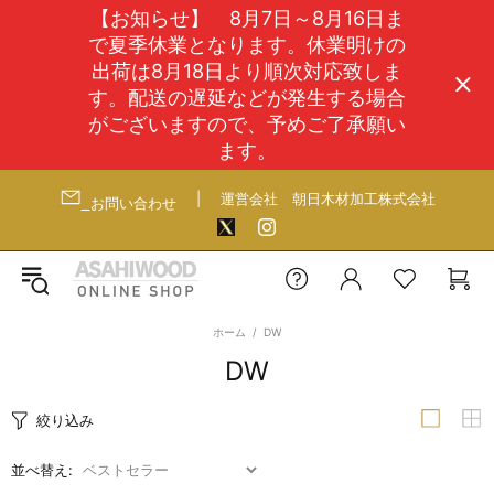
【お知らせ】 8月7日～8月16日ま
で夏季休業となります。休業明けの
出荷は8月18日より順次対応致しま
す。配送の遅延などが発生する場合
がございますので、予めご了承願い
ます。
|
運営会社
朝日木材加工株式会社
お問い合わせ
ホーム
DW
DW
絞り込み
並べ替え: