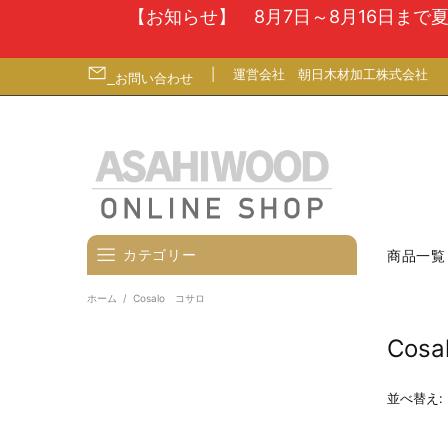
【お知らせ】 8月7日～8月16日ま
|
運営会社
朝日木材加工株式会社
お問い合わせ
カテゴリー
商品一覧
ホーム
Cosalo コサロ
壁寄せテレビスタンド
Cos
テレビ台
テレビ（ディスプレイ）壁掛金
並べ替え:
具