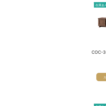
在庫あ
オーディオラック
収納家具
テーブル
チェア
ソファ
インテリア家具・その他
オフィス・店舗向けアイテム
クリアランスセール
テレビ（ディスプレイ）取付対応
検索