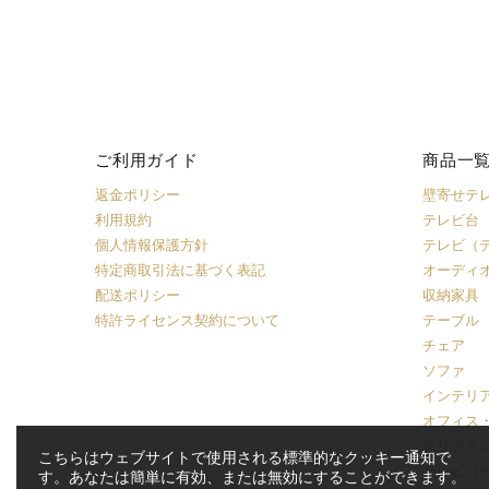
ご利用ガイド
商品一
返金ポリシー
壁寄せテ
利用規約
テレビ台
個人情報保護方針
テレビ（
特定商取引法に基づく表記
オーディ
配送ポリシー
収納家具
特許ライセンス契約について
テーブル
チェア
ソファ
インテリ
オフィス
クリアラ
こちらはウェブサイトで使用される標準的なクッキー通知で
テレビ（
す。あなたは簡単に有効、または無効にすることができます。