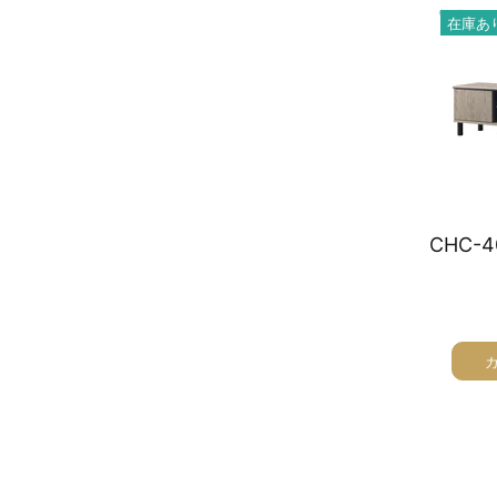
在庫あ
オーディオラック
収納家具
テーブル
チェア
ソファ
インテリア家具・その他
オフィス・店舗向けアイテム
クリアランスセール
テレビ（ディスプレイ）取付対応
検索