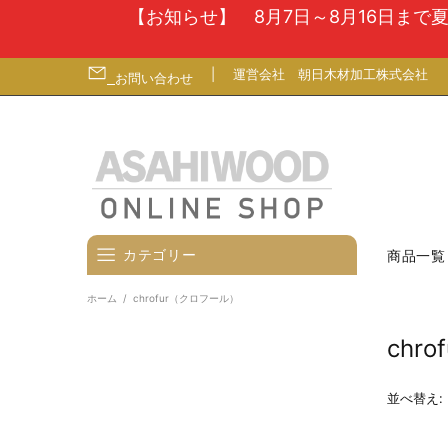
【お知らせ】 8月7日～8月16日ま
|
運営会社
朝日木材加工株式会社
お問い合わせ
カテゴリー
商品一覧
ホーム
chrofur（クロフール）
壁寄せテレビスタンド
chr
テレビ台
テレビ（ディスプレイ）壁掛金
並べ替え:
具