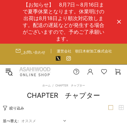
【お知らせ】 8月7日～8月16日ま
で夏季休業となります。休業明けの
出荷は8月18日より順次対応致しま
す。配送の遅延などが発生する場合
がございますので、予めご了承願い
ます。
|
運営会社
朝日木材加工株式会社
お問い合わせ
ホーム
CHAPTER チャプター
CHAPTER チャプター
絞り込み
並べ替え: