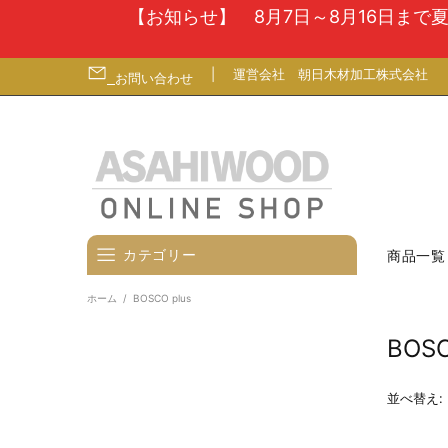
【お知らせ】 8月7日～8月16日ま
|
運営会社
朝日木材加工株式会社
お問い合わせ
カテゴリー
商品一覧
ホーム
BOSCO plus
壁寄せテレビスタンド
BOSC
テレビ台
テレビ（ディスプレイ）壁掛金
並べ替え:
具