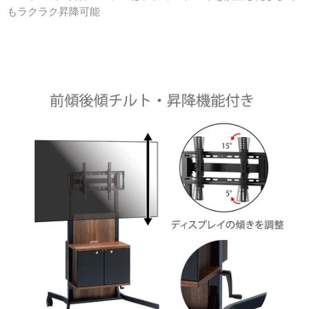
も
ラクラク昇降可能