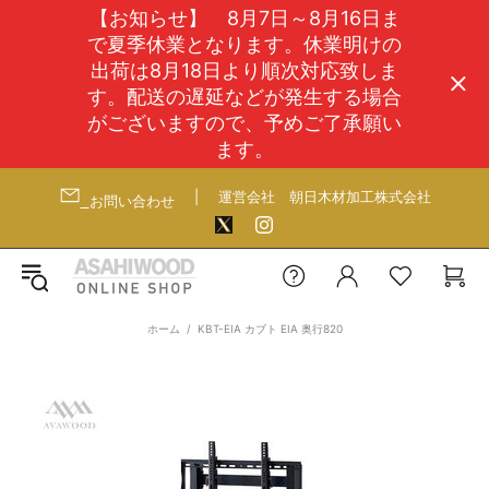
【お知らせ】 8月7日～8月16日ま
で夏季休業となります。休業明けの
出荷は8月18日より順次対応致しま
す。配送の遅延などが発生する場合
がございますので、予めご了承願い
ます。
|
運営会社
朝日木材加工株式会社
お問い合わせ
ホーム
KBT-EIA カブト EIA 奥行820