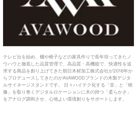
テレビ台を始め、棚や椅子などの家具作りで長年培ってきたノ
ウハウと徹底した品質管理で、高品質・高機能で、快適性を追
求する商品を創り上げてきた朝日木材加工株式会社が2016年か
らプロデュースしてきたのがAVAWOODブランドの木製デジタ
ルサイネージスタンドです。
日々ハイテク化する「音」と「映
像」を取り巻くデジタルロケーションに木の持つ「柔らかさ」
をアナログ調和させ、心地よい環境創りをサポートします。