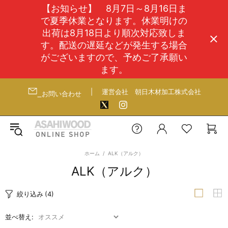
【お知らせ】 8月7日～8月16日ま
で夏季休業となります。休業明けの
出荷は8月18日より順次対応致しま
す。配送の遅延などが発生する場合
がございますので、予めご了承願い
ます。
|
運営会社
朝日木材加工株式会社
お問い合わせ
ホーム
ALK（アルク）
ALK（アルク）
絞り込み
(4)
並べ替え: