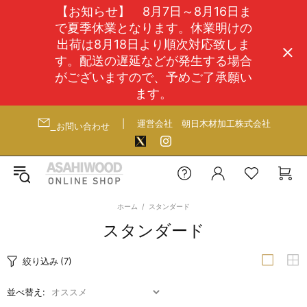
【お知らせ】 8月7日～8月16日ま
で夏季休業となります。休業明けの
出荷は8月18日より順次対応致しま
す。配送の遅延などが発生する場合
がございますので、予めご了承願い
ます。
|
運営会社
朝日木材加工株式会社
お問い合わせ
ホーム
スタンダード
スタンダード
絞り込み
(7)
並べ替え: