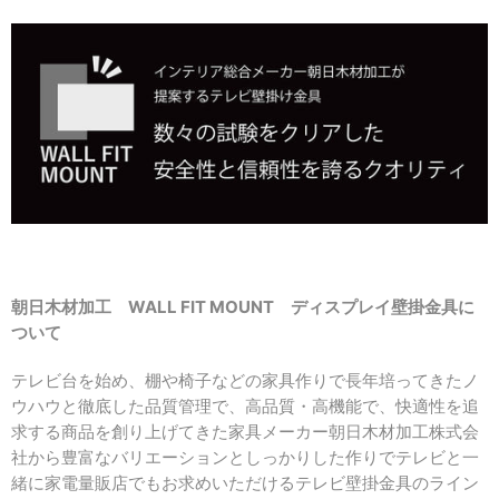
朝日木材加工 WALL FIT MOUNT ディスプレイ壁掛金具に
ついて
テレビ台を始め、棚や椅子などの家具作りで長年培ってきたノ
ウハウと徹底した品質管理で、高品質・高機能で、快適性を追
求する商品を創り上げてきた家具メーカー朝日木材加工株式会
社から豊富なバリエーションとしっかりした作りでテレビと一
緒に家電量販店でもお求めいただけるテレビ壁掛金具のライン