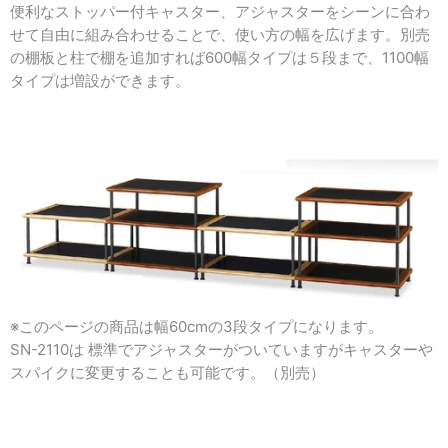
便利なストッパー付キャスター、アジャスターをシーンに合わ
せて自由に組み合わせることで、使い方の幅を広げます。別売
の棚板と柱で棚を追加すれば600幅タイプは５段まで、1100幅
タイプは増設ができます。
※このページの商品は幅60cmの3段タイプになります。
SN-2110は 標準でアジャスターがついていますがキャスターや
スパイクに変更することも可能です。（別売）