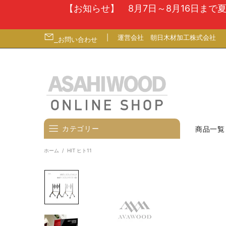
【お知らせ】 8月7日～8月16日ま
|
運営会社
朝日木材加工株式会社
お問い合わせ
カテゴリー
商品一覧
ホーム
HIT ヒト11
壁寄せテレビスタンド
テレビ台
テレビ（ディスプレイ）壁掛金
具