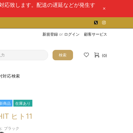
次対応致します。配送の遅延などが発生す
新規登録
or
ログイン
顧客サービス
検索
(0)
付対応検索
新商品
在庫あり
HIT ヒト11
:
ブラック