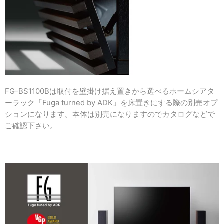
FG-BS1100Bは取付を壁掛け据え置きから選べるホームシアタ
ーラック「Fuga turned by ADK」を床置きにする際の別売オプ
ションになります。本体は別売になりますのでカタログなどで
ご確認下さい。