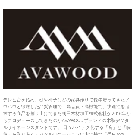
テレビ台を始め、棚や椅子などの家具作りで長年培ってきたノ
ウハウと徹底した品質管理で、高品質・高機能で、快適性を追
求する商品を創り上げてきた朝日木材加工株式会社が2016年か
らプロデュースしてきたのがAVAWOODブランドの木製デジタ
ルサイネージスタンドです。
日々ハイテク化する「音」と「映
像」を取り巻くデジタルロケーションに木の持つ「柔らかさ」