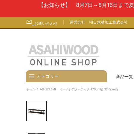
【お知らせ】 8月7日～8月16日ま
|
運営会社
朝日木材加工株式会社
お問い合わせ
カテゴリー
商品一覧
ホーム
AG-1723ML ホームシアターラック 170cm幅 32.5cm高
壁寄せテレビスタンド
テレビ台
テレビ（ディスプレイ）壁掛金
具