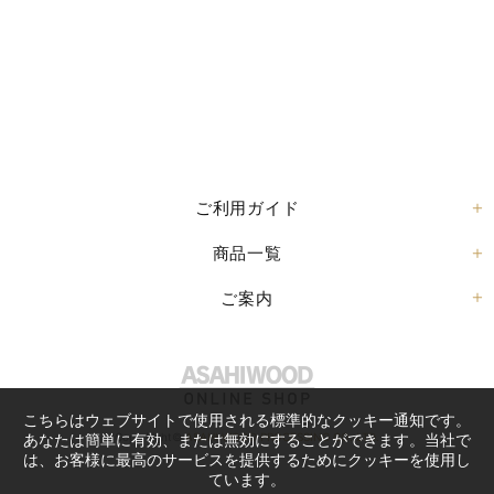
ご利用ガイド
商品一覧
ご案内
こちらはウェブサイトで使用される標準的なクッキー通知です。
Copy Right©
ASAHI WOOD PROCESSING CO.,LTD.
あなたは簡単に有効、または無効にすることができます。当社で
は、お客様に最高のサービスを提供するためにクッキーを使用し
ています。