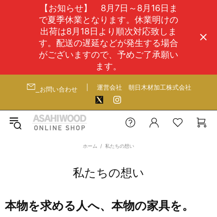
【お知らせ】 8月7日～8月16日ま
で夏季休業となります。休業明けの
出荷は8月18日より順次対応致しま
す。配送の遅延などが発生する場合
がございますので、予めご了承願い
ます。
|
運営会社
朝日木材加工株式会社
お問い合わせ
ホーム
私たちの想い
私たちの想い
本物を求める人へ、本物の家具を。