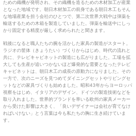
ための織機が発明され、その織機を造るための木材加工が産業
となった地域です。朝日木材加工の前身である朝日木工もそん
な地場産業を担う会社のひとつで、第二次世界大戦中は弾薬を
輸送するための木箱を製造していました。弾薬を輸送中にしっ
かり固定する精度が厳しく求められたと聞きます。
戦後になると職人たちの腕を活かした家具の製造がスタート。
ラジオの筐体（きょうたい）づくりからはじめ、時代の流れと
共に、テレビキャビネットの製造にも広がりました。工場を拡
大しても生産が追いつかないほど爆発的な需要となったテレビ
キャビネットは、朝日木工の成長の原動力になりました。その
一方で、次のニーズを見つめてダイニングセットやリビングセ
ットなどの家具づくりも始めました。昭和43年からヨーロッパ
視察をはじめ、イタリアのデザイン、ドイツの製造技術などを
取り入れました。世界的ブランドを率いる欧州の家具メーカー
から受けた影響は大きく、「良いデザイナーは会社が育てなけ
ればいけない」とう言葉は今も私たちの胸に生き続けていま
す。