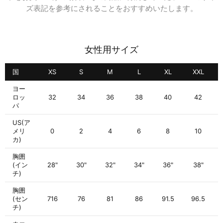
ズ表記を参考にされることをおすすめいたします。
女性用サイズ
国
XS
S
M
L
XL
XXL
ヨー
ロッ
32
34
36
38
40
42
パ
US(ア
メリ
0
2
4
6
8
10
カ)
胸囲
(イン
28"
30"
32"
34"
36"
38"
チ)
胸囲
(セン
716
76
81
86
91.5
96.5
チ)