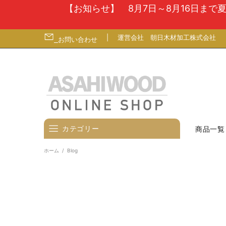
【お知らせ】 8月7日～8月16日ま
|
運営会社
朝日木材加工株式会社
お問い合わせ
カテゴリー
商品一覧
ホーム
Blog
壁寄せテレビスタンド
テレビ台
テレビ（ディスプレイ）壁掛金
具